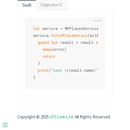
Objective C
Swift
let
 service 
=
MFPlacesService
(
)
service
.
fetchPlaceDetail
(
withPlaceId
:
"60d
guard
let
 result 
=
 result 
else
{
dump
(
error
)
return
}
print
(
"name 
\(
result
.
name
)
"
)
}
Copyright © 2025
IOT Link Ltd
. All Rights Reserved.