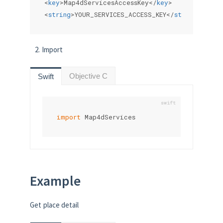
<
key
>
Map4dServicesAccessKey
</
key
>
<
string
>
YOUR_SERVICES_ACCESS_KEY
</
string
>
Import
Objective C
Swift
import
Map4dServices
Example
Get place detail