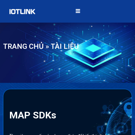
TRANG CHỦ
»
TÀI LIỆU
MAP SDKs