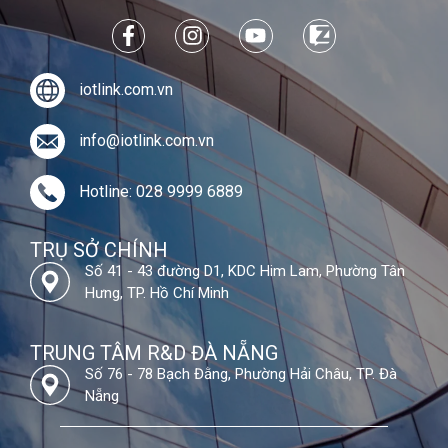
iotlink.com.vn
info@iotlink.com.vn
Hotline: 028 9999 6889
TRỤ SỞ CHÍNH
Số 41 - 43 đường D1, KDC Him Lam, Phường Tân
Hưng, TP. Hồ Chí Minh
TRUNG TÂM R&D ĐÀ NẴNG
Số 76 - 78 Bạch Đằng, Phường Hải Châu, TP. Đà
Nẵng